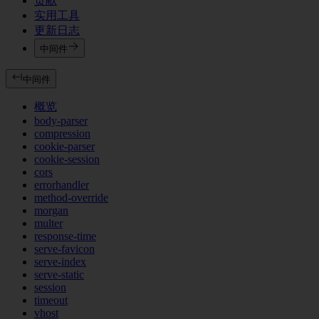
贡献
实用工具
更新日志
中间件
中间件
概览
body-parser
compression
cookie-parser
cookie-session
cors
errorhandler
method-override
morgan
multer
response-time
serve-favicon
serve-index
serve-static
session
timeout
vhost