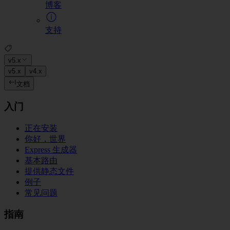
博客
支持
v5.x
v5.x
v4.x
文档
入门
正在安装
你好，世界
Express 生成器
基本路由
提供静态文件
例子
常见问题
指南