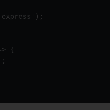
'express'
);
=>
 {
);