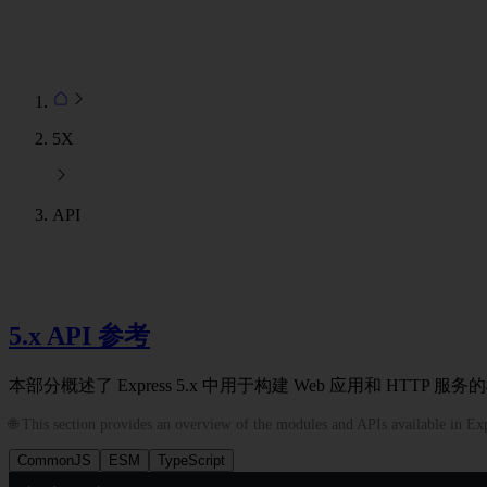
5X
API
5.x API 参考
本部分概述了 Express 5.x 中用于构建 Web 应用和 HTTP 服务
🌐 This section provides an overview of the modules and APIs available in Ex
CommonJS
ESM
TypeScript