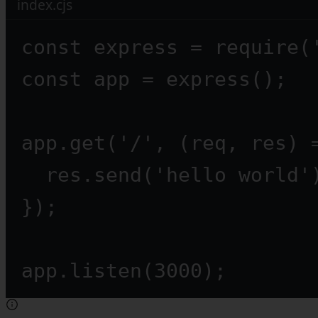
index.cjs
const
express
=
require
(
const
app
=
express
();
app.
get
(
'/'
, (
req
, 
res
) 
res.
send
(
'hello world'
});
app.
listen
(
3000
);