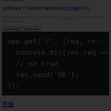
该属性保存了与此响应对象相关的
请求对象
的引用。
🌐 This property holds a reference to the
request object
that relates to this
response object.
JavaScript
TypeScript
app.
get
(
'/'
, (
req
, 
res
) 
console.
dir
(res.req 
==
// => true
res.
send
(
'OK'
);
});
方法