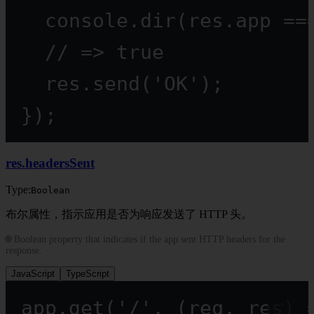
console.
dir
(res.app 
==
// => true
res.
send
(
'OK'
);
});
res.headersSent
Type:
Boolean
布尔属性，指示应用是否为响应发送了 HTTP 头。
🌐 Boolean property that indicates if the app sent HTTP headers for the
response.
JavaScript
TypeScript
app.
get
(
'/'
, (
req
, 
res
) 