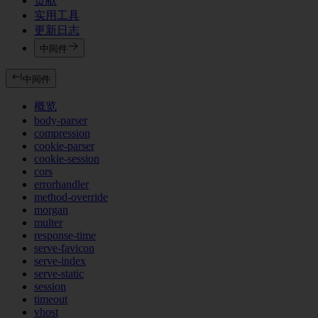
贡献
实用工具
更新日志
中间件
中间件
概览
body-parser
compression
cookie-parser
cookie-session
cors
errorhandler
method-override
morgan
multer
response-time
serve-favicon
serve-index
serve-static
session
timeout
vhost