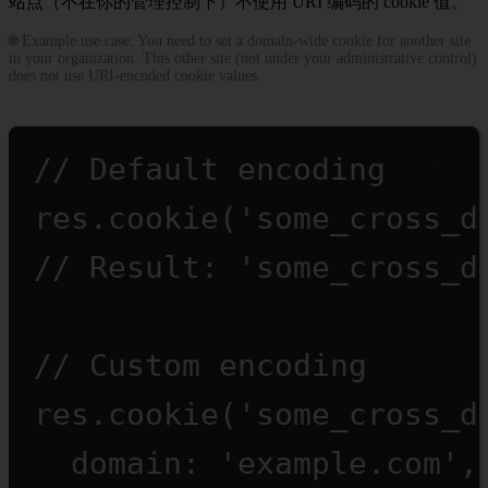
站点（不在你的管理控制下）不使用 URI 编码的 cookie 值。
🌐 Example use case: You need to set a domain-wide cookie for another site
in your organization. This other site (not under your administrative control)
does not use URI-encoded cookie values.
// Default encoding
res.
cookie
(
'some_cross_d
// Result: 'some_cross_d
// Custom encoding
res.
cookie
(
'some_cross_d
domain: 
'example.com'
,