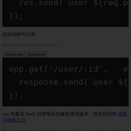
res.
send
(
`user ${
req
.
p
});
但你同样可以有:
🌐 But you could just as well have:
JavaScript
TypeScript
app.
get
(
'/user/:id'
, (
re
response.
send
(
`user ${
});
对象是 Node 自带响应对象的增强版本，并支持所有
内置
res
字段和方法
。
🌐 The
object is an enhanced version of Node’s own response object and
res