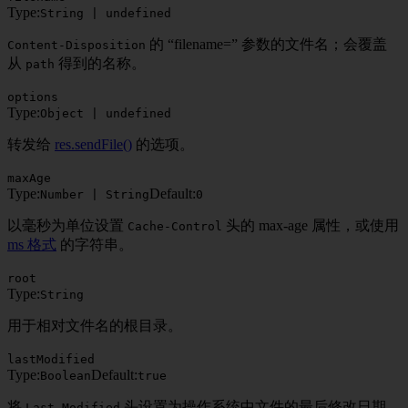
Type:
String | undefined
的 “filename=” 参数的文件名；会覆盖
Content-Disposition
从
得到的名称。
path
options
Type:
Object | undefined
转发给
res.sendFile()
的选项。
maxAge
Type:
Default:
Number | String
0
以毫秒为单位设置
头的 max-age 属性，或使用
Cache-Control
ms 格式
的字符串。
root
Type:
String
用于相对文件名的根目录。
lastModified
Type:
Default:
Boolean
true
将
头设置为操作系统中文件的最后修改日期。
Last-Modified