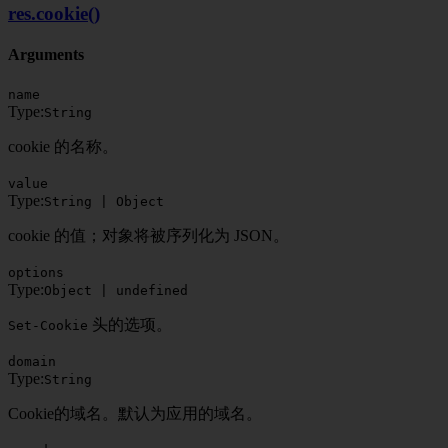
res.cookie()
Arguments
name
Type:
String
cookie 的名称。
value
Type:
String | Object
cookie 的值；对象将被序列化为 JSON。
options
Type:
Object | undefined
头的选项。
Set-Cookie
domain
Type:
String
Cookie的域名。默认为应用的域名。