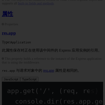
supports all
built-in fields and methods
.
属性
🌐 Properties
res.app
Type:
Application
此属性保存对正在使用该中间件的 Express 应用实例的引用。
🌐 This property holds a reference to the instance of the Express application
that is using the middleware.
与请求对象中的
req.app
属性是相同的。
res.app
JavaScript
TypeScript
app.
get
(
'/'
, (
req
, 
res
) 
console.
dir
(res.app.
ge