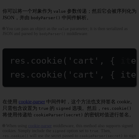
你可以将一个对象作为
参数传递；然后它会被序列化为
value
JSON，并由
中间件解析。
bodyParser()
🌐 You can pass an object as the
parameter; it is then serialized as
value
JSON and parsed by
middleware.
bodyParser()
res.
cookie
(
'cart'
, { ite
res.
cookie
(
'cart'
, { ite
在使用
cookie-parser
中间件时，这个方法也支持签名 cookie。
只需包含设置为
的
选项。然后，
true
signed
res.cookie()
将使用传递给
的密钥对值进行签名。
cookieParser(secret)
🌐 When using
cookie-parser
middleware, this method also supports signed
cookies. Simply include the
option set to
. Then,
signed
true
will use the secret passed to
to sign
res.cookie()
cookieParser(secret)