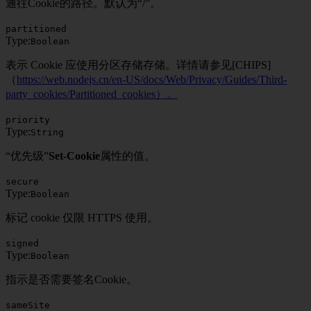
通往Cookie的路径。默认为“/”。
partitioned
Type:
Boolean
表示 Cookie 应使用分区存储存储。详情请参见[CHIPS]
（
https://web.nodejs.cn/en-US/docs/Web/Privacy/Guides/Third-
party_cookies/Partitioned_cookies）。
priority
Type:
String
“优先级”
Set-Cookie
属性的值。
secure
Type:
Boolean
标记 cookie 仅限 HTTPS 使用。
signed
Type:
Boolean
指示是否需要签名Cookie。
sameSite