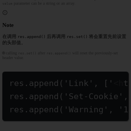
parameter can be a string or an array.
value
Note
在调用
后再调用
将会重置先前设置
res.append()
res.set()
的头部值。
🌐 calling
after
will reset the previously-set
res.set()
res.append()
header value.
res.
append
(
'Link'
, [
'<ht
res.
append
(
'Set-Cookie'
,
res.
append
(
'Warning'
, 
'1