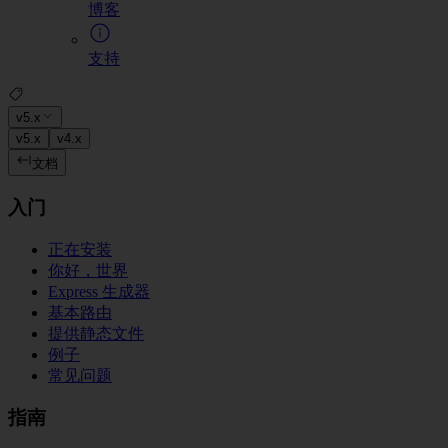
博客
支持
v5.x
v5.x
v4.x
文档
入门
正在安装
你好，世界
Express 生成器
基本路由
提供静态文件
例子
常见问题
指南