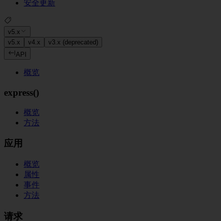
安全更新
v5.x
v5.x
v4.x
v3.x (deprecated)
API
概览
express()
概览
方法
应用
概览
属性
事件
方法
请求