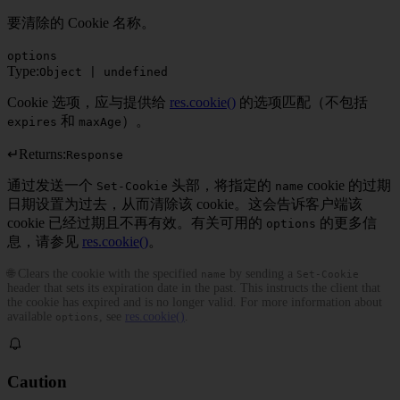
要清除的 Cookie 名称。
options
Type:
Object | undefined
Cookie 选项，应与提供给
res.cookie()
的选项匹配（不包括
和
）。
expires
maxAge
↵
Returns:
Response
通过发送一个
头部，将指定的
cookie 的过期
Set-Cookie
name
日期设置为过去，从而清除该 cookie。这会告诉客户端该
cookie 已经过期且不再有效。有关可用的
的更多信
options
息，请参见
res.cookie()
。
🌐 Clears the cookie with the specified
by sending a
name
Set-Cookie
header that sets its expiration date in the past. This instructs the client that
the cookie has expired and is no longer valid. For more information about
available
, see
res.cookie()
.
options
Caution