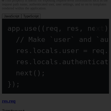
🌐 This property is useful for exposing request-level information such as the
request path name, authenticated user, user settings, and so on to templates
rendered within the application.
JavaScript
TypeScript
app.
use
((
req
, 
res
, 
next
)
// Make `user` and `au
res.locals.user 
=
 req.
res.locals.authenticat
next
();
});
res.req
Type:
Request