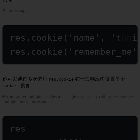
🌐 For example:
res.
cookie
(
'name'
, 
'tobi
res.
cookie
(
'remember_me'
你可以通过多次调用
在一次响应中设置多个
res.cookie
cookie，例如：
🌐 You can set multiple cookies in a single response by calling
res.cookie
multiple times, for example:
res