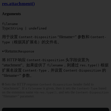
res.attachment()
Arguments
filename
Type:
String | undefined
用于设置
“filename=” 参数和
Content-Disposition
Content-
（根据其扩展名）的文件名。
Type
↵
Returns:
Response
将 HTTP 响应
头字段设置为
Content-Disposition
“attachment”。如果提供了
，则通过
根据
filename
res.type()
扩展名设置
，并设置
的
Content-Type
Content-Disposition
“filename=” 参数。
🌐 Sets the HTTP response
header field to
Content-Disposition
“attachment”. If a
is given, then it sets the
based
filename
Content-Type
on the extension name via
, and sets the
res.type()
Content-Disposition
“filename=” parameter.