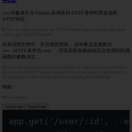
对象表示当 Express 应用收到 HTTP 请求时所发送的
res
HTTP 响应。
🌐 The
object represents the HTTP response that an Express app sends
res
when it gets an HTTP request.
在本说明文档中，并且按照惯例， 该对象总是被称为
（HTTP 请求为
），但其实际名称由你正在使用的回调
res
req
函数的参数决定。
🌐 In this documentation and by convention, the object is always referred to
as
(and the HTTP request is
) but its actual name is determined by
res
req
the parameters to the callback function in which you’re working.
例如：
🌐 For example:
JavaScript
TypeScript
app.
get
(
'/user/:id'
, (
re