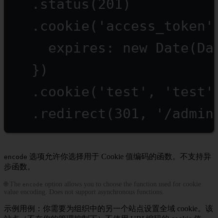
.
status
(
201
)
.
cookie
(
'access_token'
expires: 
new
Date
(Da
})
.
cookie
(
'test'
, 
'test'
.
redirect
(
301
, 
'/admin
选项允许你选择用于 Cookie 值编码的函数。不支持异
encode
步函数。
🌐 The
option allows you to choose the function used for cookie
encode
value encoding. Does not support asynchronous functions.
示例用例：你需要为组织中的另一个站点设置全域 cookie。该