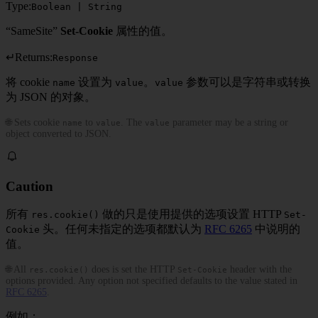
Type:
Boolean | String
“SameSite”
Set-Cookie
属性的值。
↵
Returns:
Response
将 cookie
设置为
。
参数可以是字符串或转换
name
value
value
为 JSON 的对象。
🌐 Sets cookie
to
. The
parameter may be a string or
name
value
value
object converted to JSON.
Caution
所有
做的只是使用提供的选项设置 HTTP
res.cookie()
Set-
头。任何未指定的选项都默认为
RFC 6265
中说明的
Cookie
值。
🌐 All
does is set the HTTP
header with the
res.cookie()
Set-Cookie
options provided. Any option not specified defaults to the value stated in
RFC 6265
.
例如：