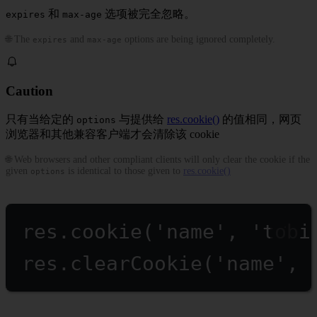
和
选项被完全忽略。
expires
max-age
🌐 The
and
options are being ignored completely.
expires
max-age
Caution
只有当给定的
与提供给
res.cookie()
的值相同，网页
options
浏览器和其他兼容客户端才会清除该 cookie
🌐 Web browsers and other compliant clients will only clear the cookie if the
given
is identical to those given to
res.cookie()
options
res.
cookie
(
'name'
, 
'tobi
res.
clearCookie
(
'name'
, 