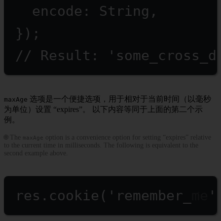
encode: String,
});
// Result: 'some_cross_d
选项是一个便捷选项，用于相对于当前时间（以毫秒
maxAge
为单位）设置 “expires”。 以下内容等同于上面的第二个示
例。
🌐 The
option is a convenience option for setting “expires” relative
maxAge
to the current time in milliseconds. The following is equivalent to the
second example above.
res.
cookie
(
'remember_me'