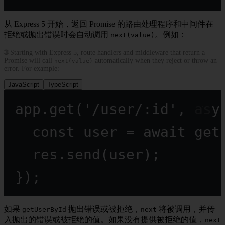
从 Express 5 开始，返回 Promise 的路由处理程序和中间件在
拒绝或抛出错误时会自动调用
。例如：
next(value)
🌐 Starting with Express 5, route handlers and middleware that return a
Promise will call
automatically when they reject or throw an
next(value)
error. For example:
JavaScript
TypeScript
app.
get
(
'/user/:id'
, 
asy
const
user
=
await
get
res.
send
(user);
});
如果
抛出错误或被拒绝，
将被调用，并传
getUserById
next
入抛出的错误或被拒绝的值。如果没有提供被拒绝的值，
next