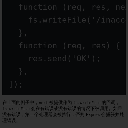
function
 (
req
, 
res
, 
ne
fs.
writeFile
(
'/inacc
},
function
 (
req
, 
res
) {
res.
send
(
'OK'
);
},
]);
在上面的例子中，
被提供作为
的回调，
next
fs.writeFile
会在有错误或没有错误的情况下被调用。如果
fs.writeFile
没有错误，第二个处理器会被执行，否则 Express 会捕获并处
理错误。