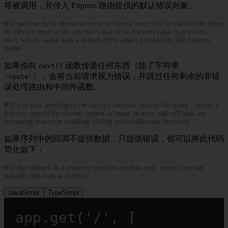
将被调用，并传入 Express 路由提供的默认错误对象。
🌐 If
throws an error or rejects,
will be called with either
getUserById
next
the thrown error or the rejected value. If no rejected value is provided,
will be called with a default Error object provided by the Express
next
router.
如果你向
函数传递任何东西（除了字符串
next()
），会将当前请求视为错误，并跳过任何剩余的非错
'route'
误处理路由和中间件函数。
🌐 If you pass anything to the
function (except the string
),
next()
'route'
Express regards the current request as being an error and will skip any
remaining non-error handling routing and middleware functions.
如果序列中的回调不提供数据，只提供错误，你可以将此代码
简化如下：
🌐 If the callback in a sequence provides no data, only errors, you can
simplify this code as follows:
JavaScript
TypeScript
app.
get
(
'/'
, [