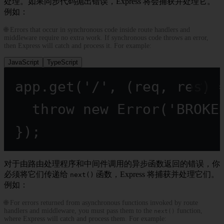
处理。如果同步代码抛出错误，Express 将会捕获并处理它。
例如：
🌐 Errors that occur in synchronous code inside route handlers and
middleware require no extra work. If synchronous code throws an error,
then Express will catch and process it. For example:
JavaScript
TypeScript
app.
get
(
'/'
, (
req
, 
res
) 
throw
new
Error
(
'BROKE
});
对于由路由处理程序和中间件调用的异步函数返回的错误，你
必须将它们传递给
函数，Express 将捕获并处理它们。
next()
例如：
🌐 For errors returned from asynchronous functions invoked by route
handlers and middleware, you must pass them to the
function,
next()
where Express will catch and process them. For example: