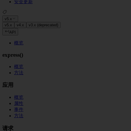
安全更新
v5.x
v5.x
v4.x
v3.x (deprecated)
API
概览
express()
概览
方法
应用
概览
属性
事件
方法
请求