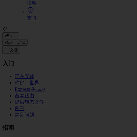
博客
支持
v5.x
v5.x
v4.x
文档
入门
正在安装
你好，世界
Express 生成器
基本路由
提供静态文件
例子
常见问题
指南