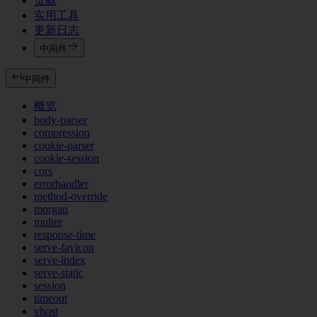
贡献
实用工具
更新日志
中间件
中间件
概览
body-parser
compression
cookie-parser
cookie-session
cors
errorhandler
method-override
morgan
multer
response-time
serve-favicon
serve-index
serve-static
session
timeout
vhost