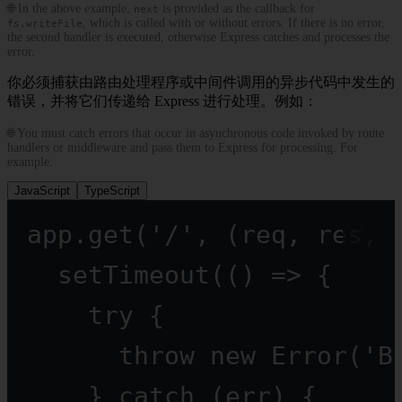
🌐 In the above example,
is provided as the callback for
next
, which is called with or without errors. If there is no error,
fs.writeFile
the second handler is executed, otherwise Express catches and processes the
error.
你必须捕获由路由处理程序或中间件调用的异步代码中发生的
错误，并将它们传递给 Express 进行处理。例如：
🌐 You must catch errors that occur in asynchronous code invoked by route
handlers or middleware and pass them to Express for processing. For
example:
JavaScript
TypeScript
app.
get
(
'/'
, (
req
, 
res
, 
setTimeout
(() 
=>
 {
try
 {
throw
new
Error
(
'B
} 
catch
 (err) {