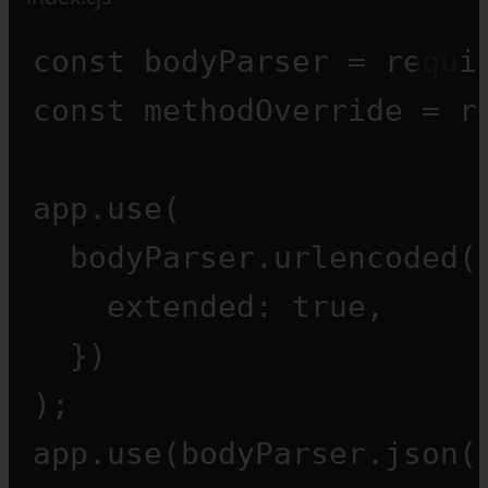
const
bodyParser
=
requi
const
methodOverride
=
r
app.
use
(
bodyParser.
urlencoded
(
extended: 
true
,
})
);
app.
use
(bodyParser.
json
(