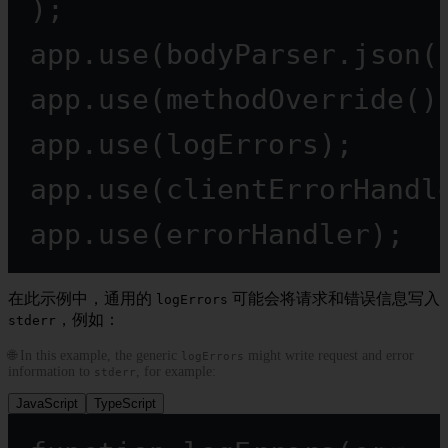
);
app.
use
(bodyParser.
json
(
app.
use
(
methodOverride
()
app.
use
(logErrors);
app.
use
(clientErrorHandl
app.
use
(errorHandler);
在此示例中，通用的
可能会将请求和错误信息写入
logErrors
，例如：
stderr
🌐 In this example, the generic
might write request and error
logErrors
information to
, for example:
stderr
JavaScript
TypeScript