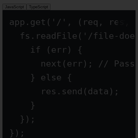
JavaScript
TypeScript
app.
get
(
'/'
, (
req
, 
res
, 
fs.
readFile
(
'/file-doe
if
 (err) {
next
(err); 
// Pass
} 
else
 {
res.
send
(data);
}
});
});