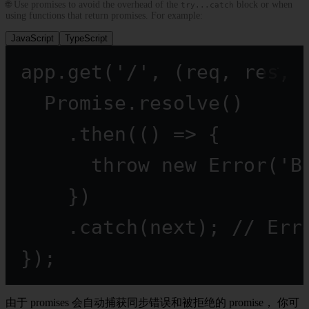
🌐 Use promises to avoid the overhead of the
block or when
try...catch
using functions that return promises. For example:
JavaScript
TypeScript
app.
get
(
'/'
, (
req
, 
res
, 
Promise
.
resolve
()
.
then
(() 
=>
 {
throw
new
Error
(
'B
})
.
catch
(next); 
// Err
});
由于 promises 会自动捕获同步错误和被拒绝的 promise， 你可