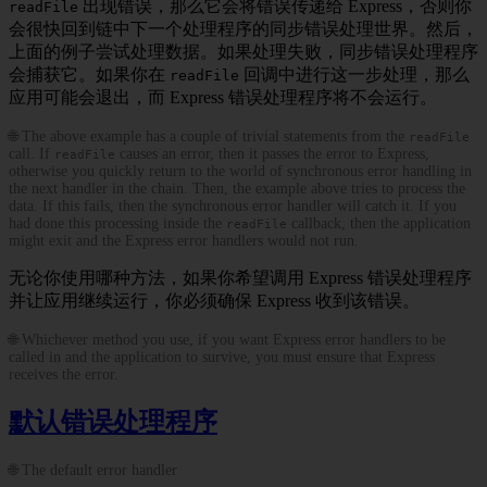
出现错误，那么它会将错误传递给 Express，否则你
readFile
会很快回到链中下一个处理程序的同步错误处理世界。然后，
上面的例子尝试处理数据。如果处理失败，同步错误处理程序
会捕获它。如果你在
回调中进行这一步处理，那么
readFile
应用可能会退出，而 Express 错误处理程序将不会运行。
🌐 The above example has a couple of trivial statements from the
readFile
call. If
causes an error, then it passes the error to Express,
readFile
otherwise you quickly return to the world of synchronous error handling in
the next handler in the chain. Then, the example above tries to process the
data. If this fails, then the synchronous error handler will catch it. If you
had done this processing inside the
callback, then the application
readFile
might exit and the Express error handlers would not run.
无论你使用哪种方法，如果你希望调用 Express 错误处理程序
并让应用继续运行，你必须确保 Express 收到该错误。
🌐 Whichever method you use, if you want Express error handlers to be
called in and the application to survive, you must ensure that Express
receives the error.
默认错误处理程序
🌐 The default error handler