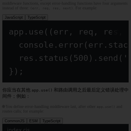
middleware functions, except error-handling functions have four arguments
instead of three:
. For example:
(err, req, res, next)
JavaScript
TypeScript
app.
use
((
err
, 
req
, 
res
, 
console.
error
(err.stac
res.
status
(
500
).
send
(
'
});
你应当在其他
和路由调用之后最后定义错误处理中
app.use()
间件；例如：
🌐 You define error-handling middleware last, after other
and
app.use()
routes calls; for example:
CommonJS
ESM
TypeScript
index.cjs