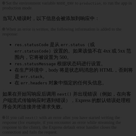
🌐 Set the environment variable
to
, to run the app in
NODE_ENV
production
production mode.
当写入错误时，以下信息会被添加到响应中：
🌐 When an error is written, the following information is added to the
response:
是从
（或
res.statusCode
err.status
）设置的。如果该值不在 4xx 或 5xx 范
err.statusCode
围内，它将被设置为 500。
根据状态码进行设置。
res.statusMessage
在生产环境中，body 将是状态码消息的 HTML，否则将
是
。
err.stack
在
对象中指定的任何头信息。
err.headers
如果在开始写响应后调用
并出现错误（例如，在向客
next()
户端流式传输响应时遇到错误），Express 的默认错误处理程
序会关闭连接并使请求失败。
🌐 If you call
with an error after you have started writing the
next()
response (for example, if you encounter an error while streaming the
response to the client), the Express default error handler closes the
connection and fails the request.