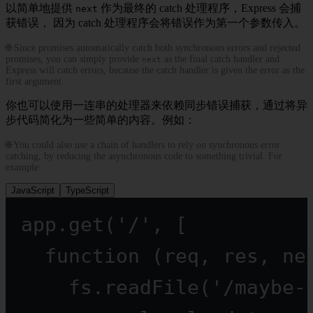
以简单地提供
作为最终的 catch 处理程序，Express 会捕
next
获错误， 因为 catch 处理程序会将错误作为第一个参数传入。
🌐 Since promises automatically catch both synchronous errors and rejected
promises, you can simply provide
as the final catch handler and
next
Express will catch errors, because the catch handler is given the error as the
first argument.
你也可以使用一连串的处理器来依赖同步错误捕获，通过将异
步代码简化为一些简单的内容。例如：
🌐 You could also use a chain of handlers to rely on synchronous error
catching, by reducing the asynchronous code to something trivial. For
example:
JavaScript
TypeScript
app.
get
(
'/'
, [
function
 (
req
, 
res
, 
ne
fs.
readFile
(
'/maybe-