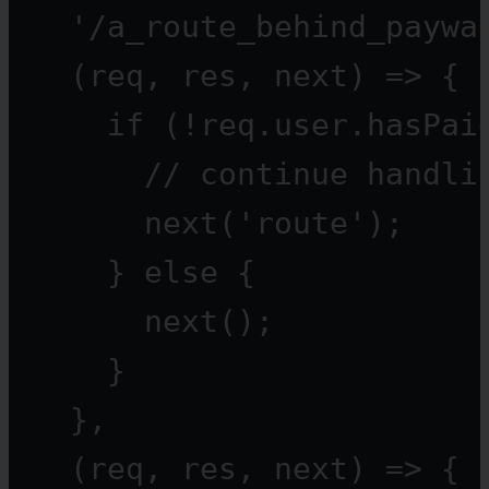
'/a_route_behind_paywa
(
req
, 
res
, 
next
) 
=>
 {
if
 (
!
req.user.hasPai
// continue handli
next
(
'route'
);
} 
else
 {
next
();
}
},
(
req
, 
res
, 
next
) 
=>
 {