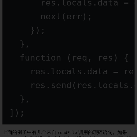
res.locals.data 
=
 
next
(err);
});
},
function
 (
req
, 
res
) {
res.locals.data 
=
 re
res.
send
(res.locals.
},
]);
上面的例子中有几个来自
调用的琐碎语句。如果
readFile