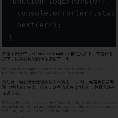
function
logErrors
(
err
, 
console.
error
(err.stac
next
(err);
}
在这个例子中，
被定义如下；在这种情
clientErrorHandler
况下，错误会被明确地传递给下一个。
🌐 Also in this example,
is defined as follows; in this
clientErrorHandler
case, the error is explicitly passed along to the next one.
请注意，当在错误处理函数中不调用“next”时，你需要负责编
写（并结束）响应。否则，这些请求将会“挂起”，并且无法被
垃圾回收。
🌐 Notice that when
not
calling “next” in an error-handling function, you are
responsible for writing (and ending) the response. Otherwise, those requests
will “hang” and will not be eligible for garbage collection.