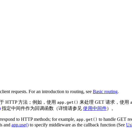
lient requests. For an introduction to routing, see
Basic routing
.
 HTTP 方法；例如，使用
来处理 GET 请求，使用
app.get()
)
指定中间件作为回调函数（详情请参见
使用中间件
）。
orrespond to HTTP methods; for example,
to handle GET re
app.get()
ds and
app.use()
to specify middleware as the callback function (See
Us