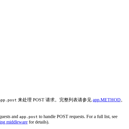
来处理 POST 请求。完整列表请参见
app.METHOD
。
app.post
quests and
to handle POST requests. For a full list, see
app.post
ing middleware
for details).