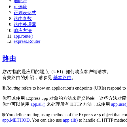
通配符
可选段
正则表达式
路由参数
路由处理器
响应方法
app.route()
express.Router
路由
路由
指的是应用的端点（URI）如何响应客户端请求。
有关路由的介绍，请参见
基本路由
。
🌐
Routing
refers to how an application’s endpoints (URIs) respond to c
你可以使用 Express
对象的方法来定义路由，这些方法对应于
app
你也可以使用
app.all()
来处理所有 HTTP 方法，或使用
app.use(
🌐 You define routing using methods of the Express
object that c
app
app.METHOD
. You can also use
app.all()
to handle all HTTP metho