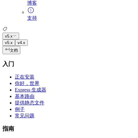
博客
支持
v5.x
v5.x
v4.x
文档
入门
正在安装
你好，世界
Express 生成器
基本路由
提供静态文件
例子
常见问题
指南