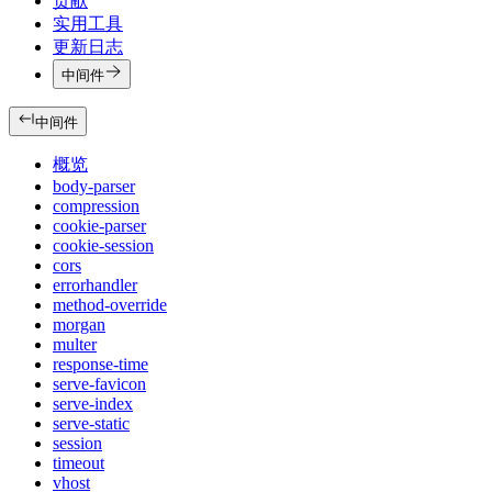
贡献
实用工具
更新日志
中间件
中间件
概览
body-parser
compression
cookie-parser
cookie-session
cors
errorhandler
method-override
morgan
multer
response-time
serve-favicon
serve-index
serve-static
session
timeout
vhost