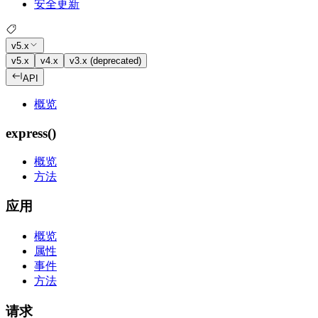
安全更新
v5.x
v5.x
v4.x
v3.x (deprecated)
API
概览
express()
概览
方法
应用
概览
属性
事件
方法
请求