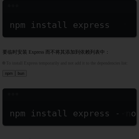
Terminal window
npm
install
express
要临时安装 Express 而不将其添加到依赖列表中：
🌐 To install Express temporarily and not add it to the dependencies list:
npm
bun
Terminal window
npm
install
express
--no