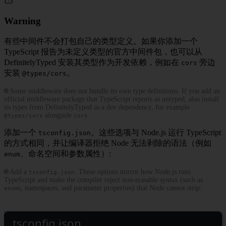
Warning
有些中间件不会打包自己的类型定义。如果你添加一个
TypeScript 报告为未定义类型的官方中间件包，也可以从
DefinitelyTyped 安装其类型作为开发依赖，例如在
旁边
cors
安装
。
@types/cors
🌐 Some middleware does not bundle its own type definitions. If you add an
official middleware package that TypeScript reports as untyped, also install
its types from DefinitelyTyped as a dev dependency, for example
alongside
.
@types/cors
cors
添加一个
。这些选项与 Node.js 运行 TypeScript
tsconfig.json
的方式相同，并让编译器拒绝 Node 无法剥除的语法（例如
、命名空间和参数属性）:
enum
🌐 Add a
. These options mirror how Node.js runs
tsconfig.json
TypeScript and make the compiler reject non-erasable syntax (such as
s, namespaces, and parameter properties) that Node cannot strip:
enum
tsconfig.json