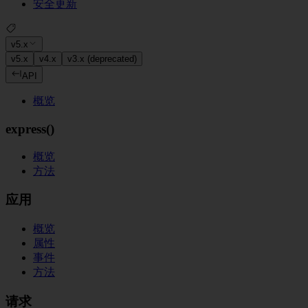
安全更新
v5.x
v5.x
v4.x
v3.x (deprecated)
API
概览
express()
概览
方法
应用
概览
属性
事件
方法
请求