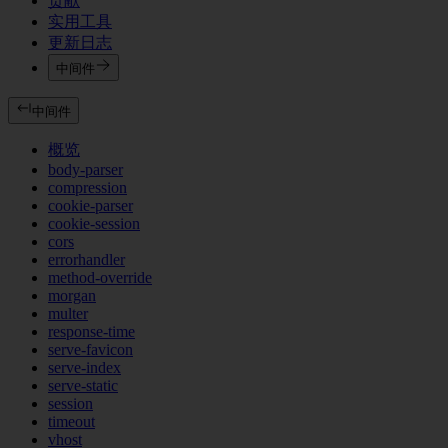
贡献
实用工具
更新日志
中间件
中间件
概览
body-parser
compression
cookie-parser
cookie-session
cors
errorhandler
method-override
morgan
multer
response-time
serve-favicon
serve-index
serve-static
session
timeout
vhost