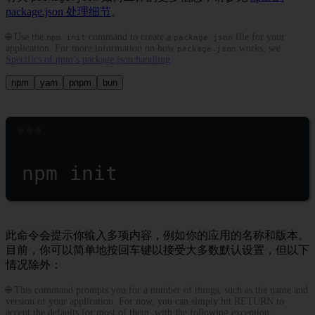
package.json 处理细节
。
🌐 Use the
command to create a
file for your
npm init
package.json
application. For more information on how
works, see
package.json
Specifics of npm’s package.json handling
.
npm
yarn
pnpm
bun
Terminal window
npm
init
此命令会提示你输入多项内容，例如你的应用的名称和版本。
目前，你可以简单地按回车键以接受大多数默认设置，但以下
情况除外：
🌐 This command prompts you for a number of things, such as the name and
version of your application. For now, you can simply hit RETURN to
accept the defaults for most of them, with the following exception: