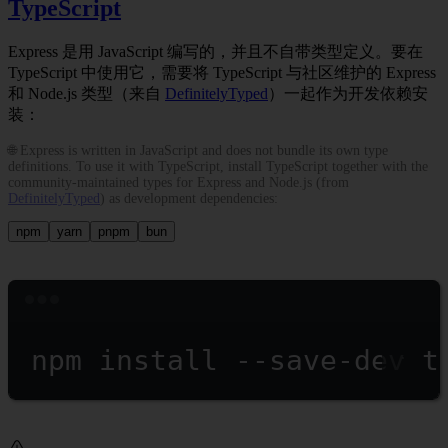
TypeScript
Express 是用 JavaScript 编写的，并且不自带类型定义。要在
TypeScript 中使用它，需要将 TypeScript 与社区维护的 Express
和 Node.js 类型（来自
DefinitelyTyped
）一起作为开发依赖安
装：
🌐 Express is written in JavaScript and does not bundle its own type
definitions. To use it with TypeScript, install TypeScript together with the
community-maintained types for Express and Node.js (from
DefinitelyTyped
) as development dependencies:
npm
yarn
pnpm
bun
Terminal window
npm
install
--save-dev
t