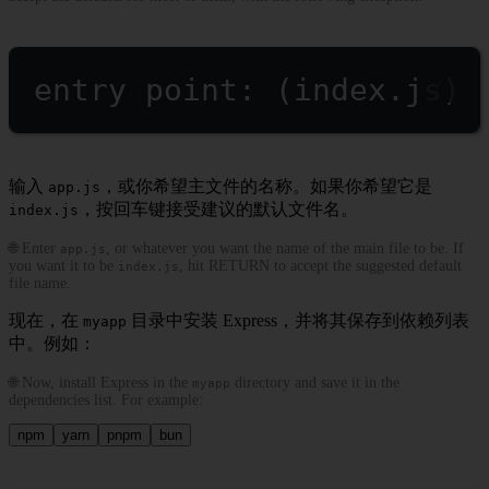
entry point: (index.js)
输入
，或你希望主文件的名称。如果你希望它是
app.js
，按回车键接受建议的默认文件名。
index.js
🌐 Enter
, or whatever you want the name of the main file to be. If
app.js
you want it to be
, hit RETURN to accept the suggested default
index.js
file name.
现在，在
目录中安装 Express，并将其保存到依赖列表
myapp
中。例如：
🌐 Now, install Express in the
directory and save it in the
myapp
dependencies list. For example:
npm
yarn
pnpm
bun