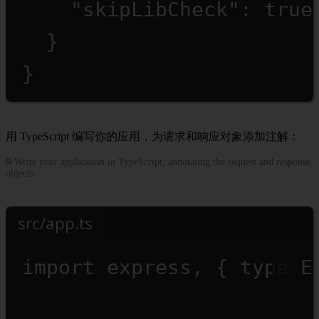
"skipLibCheck"
: 
true
}
}
用 TypeScript 编写你的应用，为请求和响应对象添加注解：
🌐 Write your application in TypeScript, annotating the request and response
objects:
src/app.ts
import
 express, { 
type
 E