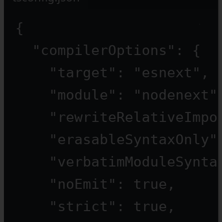
{
"compilerOptions"
: {
"target"
: 
"esnext"
,
"module"
: 
"nodenext"
"rewriteRelativeImpo
"erasableSyntaxOnly"
"verbatimModuleSynta
"noEmit"
: 
true
,
"strict"
: 
true
,