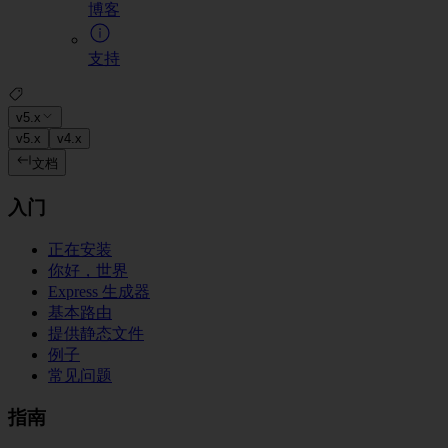
博客
支持
v5.x
v5.x
v4.x
文档
入门
正在安装
你好，世界
Express 生成器
基本路由
提供静态文件
例子
常见问题
指南