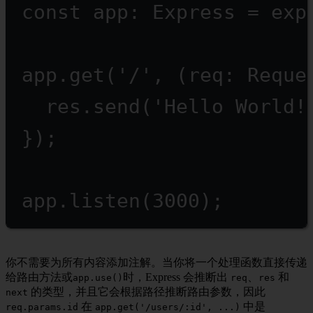
const
app
:
Express
=
exp
app.
get
(
'/'
, (
req
:
Reque
res.
send
(
'Hello World!
});
app.
listen
(
3000
);
你不需要为所有内容添加注解。当你将一个处理函数直接传递
给路由方法或
时，Express 会推断出
、
和
app.use()
req
res
的类型，并且它会根据路径推断路由参数，因此
next
在
中是
req.params.id
app.get('/users/:id', ...)