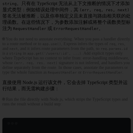
。只有在 TypeScript 无法从上下文推断的情况下才添加
string
显式类型：例如错误处理中间件，其
(err, req, res, next)
签名无法被推断，以及你单独定义且未直接与路由相关联的处
理函数。在这些情况下，为参数添加注解或将整个函数类型标
注为
或
。
RequestHandler
ErrorRequestHandler
🌐 You do not need to annotate everything. When you pass a handler directly
to a route method or to
, Express infers the types of
,
,
app.use()
req
res
and
, and it infers route parameters from the path, so
next
req.params.id
is a
in
. Add explicit types only
string
app.get('/users/:id', ...)
where TypeScript has no context to infer from: error-handling middleware,
whose
signature is not inferred, and handlers you
(err, req, res, next)
define separately from the route. In those cases, annotate the parameters or
type the whole function as
or
.
RequestHandler
ErrorRequestHandler
直接使用 Node.js 运行该文件，它会去掉 TypeScript 类型并运
行结果，而无需构建步骤：
🌐 Run the file directly with Node.js, which strips the TypeScript types and
runs the result without a build step:
Terminal window