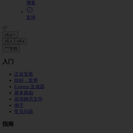
博客
支持
v5.x
v5.x
v4.x
文档
入门
正在安装
你好，世界
Express 生成器
基本路由
提供静态文件
例子
常见问题
指南