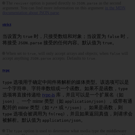
🌐 The
option is passed directly to
as the second
reviver
JSON.parse
argument. You can find more information on this argument
in the MDN
documentation about JSON.parse
.
strict
当设置为
时，只接受数组和对象；当设置为
时，
true
false
将接受
接受的任何内容。默认值为
。
JSON.parse
true
🌐 When set to
, will only accept arrays and objects; when
will
true
false
accept anything
accepts. Defaults to
.
JSON.parse
true
type
选项用于确定中间件将解析的媒体类型。该选项可以是
type
一个字符串、字符串数组或一个函数。如果不是函数，
type
选项将直接传递给
type-is
库，并且可以是一个扩展名（如
）、一个 mime 类型（如
），或带有通
json
application/json
配符的 mime 类型（如
或
）。如果是函数，则
*/*
*/json
选项会被调用为
，并且如果返回真值，则请求会
type
fn(req)
被解析。默认值为
。
application/json
🌐 The
option is used to determine what media type the middleware
type