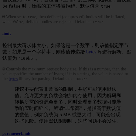
为
时，压缩的主体将被拒绝。默认值为
。
false
true
🌐 When set to
, then deflated (compressed) bodies will be inflated;
true
when
, deflated bodies are rejected. Defaults to
.
false
true
limit
控制最大请求体大小。如果这是一个数字，则该值指定字节
数；如果是一个字符串，则该值传递给
bytes
库进行解析。默
认值为
。
'100kb'
🌐 Controls the maximum request body size. If this is a number, then the
value specifies the number of bytes; if it is a string, the value is passed to
the
bytes
library for parsing. Defaults to
.
'100kb'
建议不要配置非常高的限制，并尽可能使用默认
值。允许更大的负载会增加内存使用，因为解码和
转换所需的资源会更多，同时处理更多数据可能导
致响应时间延长。所谓“非常高”，是指高于默认值
的数值，例如负载为 5 MB 或更大时，可能会出现
这些风险。使用默认限制时，这些问题不会发生。
parameterLimit