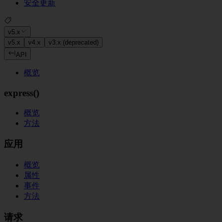
安全更新
v5.x
v5.x
v4.x
v3.x (deprecated)
API
概览
express()
概览
方法
应用
概览
属性
事件
方法
请求