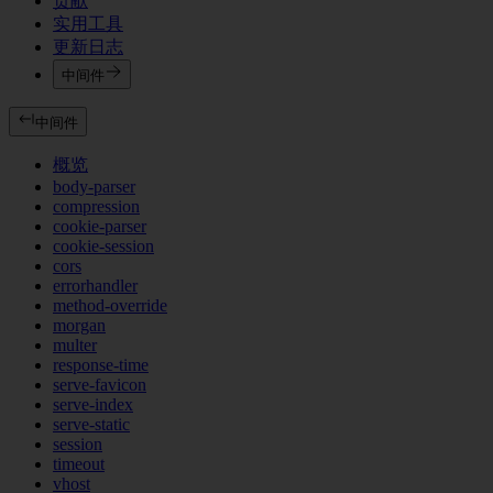
贡献
实用工具
更新日志
中间件
中间件
概览
body-parser
compression
cookie-parser
cookie-session
cors
errorhandler
method-override
morgan
multer
response-time
serve-favicon
serve-index
serve-static
session
timeout
vhost