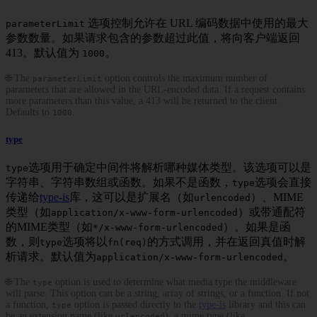
选项控制允许在 URL 编码数据中使用的最大
parameterLimit
参数数量。如果请求包含的参数超过此值，将向客户端返回
413。默认值为
。
1000
🌐 The
option controls the maximum number of
parameterLimit
parameters that are allowed in the URL-encoded data. If a request contains
more parameters than this value, a 413 will be returned to the client.
Defaults to
.
1000
type
选项用于确定中间件将解析哪种媒体类型。该选项可以是
type
字符串、字符串数组或函数。如果不是函数，
选项会直接
type
传递给
type-is
库，这可以是扩展名（如
）、MIME
urlencoded
类型（如
）或带通配符
application/x-www-form-urlencoded
的MIME类型（如
）。如果是函
*/x-www-form-urlencoded
数，则
选项将以
的方式调用，并在返回真值时解
type
fn(req)
析请求。默认值为
。
application/x-www-form-urlencoded
🌐 The
option is used to determine what media type the middleware
type
will parse. This option can be a string, array of strings, or a function. If not
a function,
option is passed directly to the
type-is
library and this can
type
be an extension name (like
), a mime type (like
urlencoded