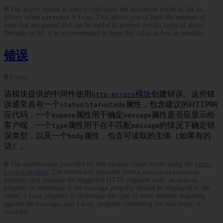
🌐 The
option is used to configure the maximum depth of the
depth
qs
library when
is
. This allows you to limit the amount of
extended
true
keys that are parsed and can be useful to prevent certain types of abuse.
Defaults to
. It is recommended to keep this value as low as possible.
32
错误
🌐 Errors
该模块提供的中间件使用
模块
创建错误。这些错
http-errors
误通常具有一个
/
属性，包含建议的HTTP响
status
statusCode
应代码，一个
属性用于确定
属性是否应显示给
expose
message
客户端，一个
属性用于在不匹配
的情况下确定错
type
message
误类型，以及一个
属性，包含可读取的主体（如果有的
body
话）。
🌐 The middlewares provided by this module create errors using the
http-
module
. The errors will typically have a
/
errors
status
statusCode
property that contains the suggested HTTP response code, an
expose
property to determine if the
property should be displayed to the
message
client, a
property to determine the type of error without matching
type
against the
, and a
property containing the read body, if
message
body
available.