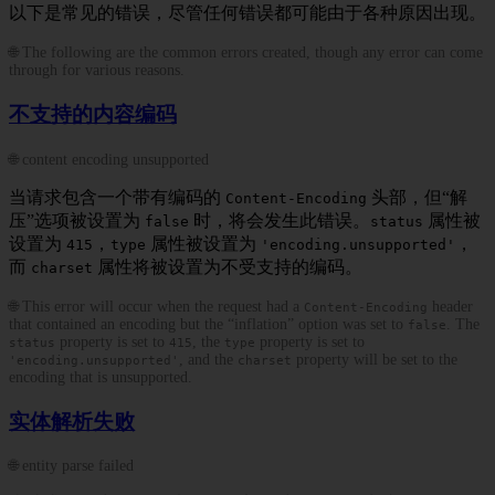
以下是常见的错误，尽管任何错误都可能由于各种原因出现。
🌐 The following are the common errors created, though any error can come
through for various reasons.
不支持的内容编码
🌐 content encoding unsupported
当请求包含一个带有编码的
头部，但“解
Content-Encoding
压”选项被设置为
时，将会发生此错误。
属性被
false
status
设置为
，
属性被设置为
，
415
type
'encoding.unsupported'
而
属性将被设置为不受支持的编码。
charset
🌐 This error will occur when the request had a
header
Content-Encoding
that contained an encoding but the “inflation” option was set to
. The
false
property is set to
, the
property is set to
status
415
type
, and the
property will be set to the
'encoding.unsupported'
charset
encoding that is unsupported.
实体解析失败
🌐 entity parse failed