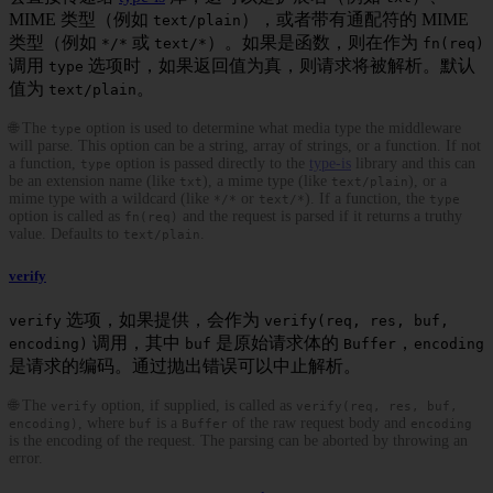
MIME 类型（例如
），或者带有通配符的 MIME
text/plain
类型（例如
或
）。如果是函数，则在作为
*/*
text/*
fn(req)
调用
选项时，如果返回值为真，则请求将被解析。默认
type
值为
。
text/plain
🌐 The
option is used to determine what media type the middleware
type
will parse. This option can be a string, array of strings, or a function. If not
a function,
option is passed directly to the
type-is
library and this can
type
be an extension name (like
), a mime type (like
), or a
txt
text/plain
mime type with a wildcard (like
or
). If a function, the
*/*
text/*
type
option is called as
and the request is parsed if it returns a truthy
fn(req)
value. Defaults to
.
text/plain
verify
选项，如果提供，会作为
verify
verify(req, res, buf,
调用，其中
是原始请求体的
，
encoding)
buf
Buffer
encoding
是请求的编码。通过抛出错误可以中止解析。
🌐 The
option, if supplied, is called as
verify
verify(req, res, buf,
, where
is a
of the raw request body and
encoding)
buf
Buffer
encoding
is the encoding of the request. The parsing can be aborted by throwing an
error.