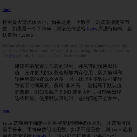
limit
控制最大请求体大小。如果这是一个数字，则该值指定字节
数；如果是一个字符串，则该值传递给
bytes
库进行解析。默
认值为
。
'100kb'
🌐 Controls the maximum request body size. If this is a number, then the
value specifies the number of bytes; if it is a string, the value is passed to
the
bytes
library for parsing. Defaults to
.
'100kb'
建议不要配置非常高的限制，并尽可能使用默认
值。允许更大的负载会增加内存使用，因为解码和
转换所需的资源会更多，同时处理更多数据可能导
致响应时间延长。所谓“非常高”，是指高于默认值
的数值，例如负载为 5 MB 或更大时，可能会出现
这些风险。使用默认限制时，这些问题不会发生。
type
选项用于确定中间件将解析哪种媒体类型。此选项可以
type
是字符串、字符串数组或函数。如果不是函数，则
选项
type
会直接传递给
type-is
库，这可以是扩展名（例如
）、
txt