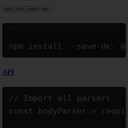
npm
yarn
pnpm
bun
Terminal window
npm
install
--save-dev
@
API
// Import all parsers
const
bodyParser
=
requi