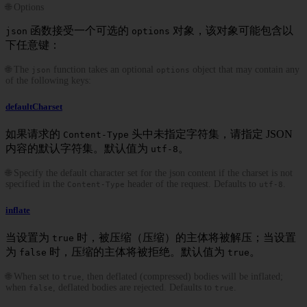
🌐 Options
函数接受一个可选的
对象，该对象可能包含以
json
options
下任意键：
🌐 The
function takes an optional
object that may contain any
json
options
of the following keys:
defaultCharset
如果请求的
头中未指定字符集，请指定 JSON
Content-Type
内容的默认字符集。默认值为
。
utf-8
🌐 Specify the default character set for the json content if the charset is not
specified in the
header of the request. Defaults to
.
Content-Type
utf-8
inflate
当设置为
时，被压缩（压缩）的主体将被解压；当设置
true
为
时，压缩的主体将被拒绝。默认值为
。
false
true
🌐 When set to
, then deflated (compressed) bodies will be inflated;
true
when
, deflated bodies are rejected. Defaults to
.
false
true