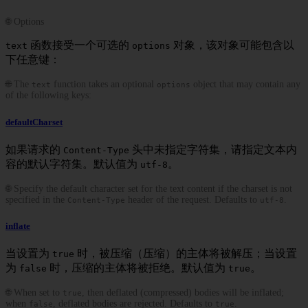
🌐 Options
函数接受一个可选的
对象，该对象可能包含以
text
options
下任意键：
🌐 The
function takes an optional
object that may contain any
text
options
of the following keys:
defaultCharset
如果请求的
头中未指定字符集，请指定文本内
Content-Type
容的默认字符集。默认值为
。
utf-8
🌐 Specify the default character set for the text content if the charset is not
specified in the
header of the request. Defaults to
.
Content-Type
utf-8
inflate
当设置为
时，被压缩（压缩）的主体将被解压；当设置
true
为
时，压缩的主体将被拒绝。默认值为
。
false
true
🌐 When set to
, then deflated (compressed) bodies will be inflated;
true
when
, deflated bodies are rejected. Defaults to
.
false
true