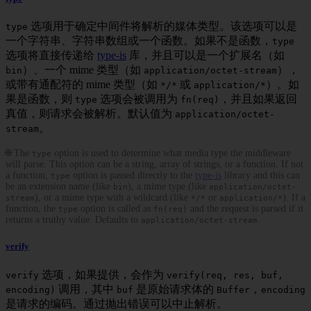
选项用于确定中间件将解析的媒体类型。该选项可以是
type
一个字符串、字符串数组或一个函数。如果不是函数，
type
选项将直接传递给
type-is
库，并且可以是一个扩展名（如
）、一个 mime 类型（如
），
bin
application/octet-stream
或带有通配符的 mime 类型（如
或
）。如
*/*
application/*
果是函数，则
选项会被调用为
，并且如果返回
type
fn(req)
真值，则请求会被解析。默认值为
application/octet-
。
stream
🌐 The
option is used to determine what media type the middleware
type
will parse. This option can be a string, array of strings, or a function. If not
a function,
option is passed directly to the
type-is
library and this can
type
be an extension name (like
), a mime type (like
bin
application/octet-
), or a mime type with a wildcard (like
or
). If a
stream
*/*
application/*
function, the
option is called as
and the request is parsed if it
type
fn(req)
returns a truthy value. Defaults to
.
application/octet-stream
verify
选项，如果提供，会作为
verify
verify(req, res, buf,
调用，其中
是原始请求体的
，
encoding)
buf
Buffer
encoding
是请求的编码。通过抛出错误可以中止解析。