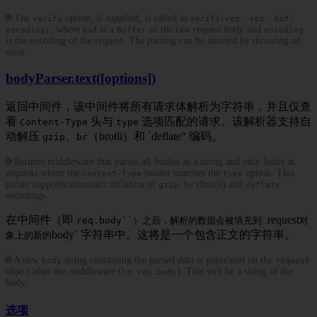
🌐 The
option, if supplied, is called as
verify
verify(req, res, buf,
, where
is a
of the raw request body and
encoding)
buf
Buffer
encoding
is the encoding of the request. The parsing can be aborted by throwing an
error.
bodyParser.text([options])
返回中间件，该中间件将所有请求体解析为字符串，并且仅查
看
头与
选项匹配的请求。该解析器支持自
Content-Type
type
动解压
、
（brotli）和 `deflate“ 编码。
gzip
br
🌐 Returns middleware that parses all bodies as a string and only looks at
requests where the
header matches the
option. This
Content-Type
type
parser supports automatic inflation of
,
(brotli) and
gzip
br
deflate
encodings.
在中间件（即
request
req.body``）之后，解析的数据会被填充到
对
body` 字符串中。这将是一个包含正文的字符串。
象上的新的
🌐 A new
string containing the parsed data is populated on the
body
request
object after the middleware (i.e.
). This will be a string of the
req.body
body.
选项