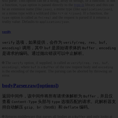
will parse. This option can be a string, array of strings, or a function. If not
a function,
option is passed directly to the
type-is
library and this can
type
be an extension name (like
), a mime type (like
),
json
application/json
or a mime type with a wildcard (like
or
). If a function, the
*/*
*/json
option is called as
and the request is parsed if it returns a
type
fn(req)
truthy value. Defaults to
.
application/json
verify
选项，如果提供，会作为
verify
verify(req, res, buf,
调用，其中
是原始请求体的
，
encoding)
buf
Buffer
encoding
是请求的编码。通过抛出错误可以中止解析。
🌐 The
option, if supplied, is called as
verify
verify(req, res, buf,
, where
is a
of the raw request body and
encoding)
buf
Buffer
encoding
is the encoding of the request. The parsing can be aborted by throwing an
error.
bodyParser.raw([options])
返回中间件，该中间件将所有请求体解析为
，并且仅
Buffer
查看
头部与
选项匹配的请求。此解析器支
Content-Type
type
持自动解压
、
（brotli）和
编码。
gzip
br
deflate
🌐 Returns middleware that parses all bodies as a
and only looks at
Buffer