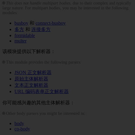
🌐
This does not handle multipart bodies
, due to their complex and typically
large nature. For multipart bodies, you may be interested in the following
modules:
busboy
和
connect-busboy
多方
和
连接多方
formidable
multer
该模块提供以下解析器：
🌐 This module provides the following parsers:
JSON 正文解析器
原始主体解析器
文本正文解析器
URL 编码表单正文解析器
你可能感兴趣的其他主体解析器：
🌐 Other body parsers you might be interested in:
body
co-body