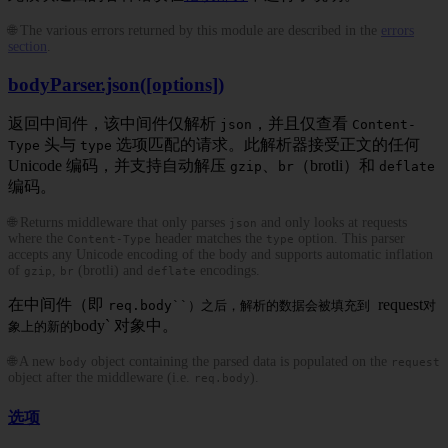
🌐 The various errors returned by this module are described in the
errors
section
.
bodyParser.json([options])
返回中间件，该中间件仅解析
，并且仅查看
json
Content-
头与
选项匹配的请求。此解析器接受正文的任何
Type
type
Unicode 编码，并支持自动解压
、
（brotli）和
gzip
br
deflate
编码。
🌐 Returns middleware that only parses
and only looks at requests
json
where the
header matches the
option. This parser
Content-Type
type
accepts any Unicode encoding of the body and supports automatic inflation
of
,
(brotli) and
encodings.
gzip
br
deflate
在中间件（即
request
req.body``）之后，解析的数据会被填充到
对
body` 对象中。
象上的新的
🌐 A new
object containing the parsed data is populated on the
body
request
object after the middleware (i.e.
).
req.body
选项