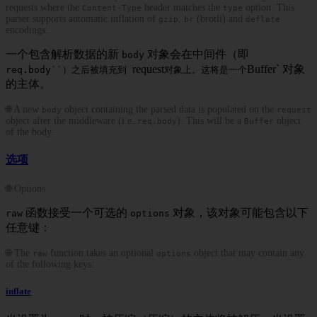
requests where the
header matches the
option. This
Content-Type
type
parser supports automatic inflation of
,
(brotli) and
gzip
br
deflate
encodings.
一个包含解析数据的新
对象会在中间件（即
body
request
Buffer` 对象
req.body``）之后被填充到
对象上。这将是一个
的主体。
🌐 A new
object containing the parsed data is populated on the
body
request
object after the middleware (i.e.
). This will be a
object
req.body
Buffer
of the body.
选项
🌐 Options
函数接受一个可选的
对象，该对象可能包含以下
raw
options
任意键：
🌐 The
function takes an optional
object that may contain any
raw
options
of the following keys:
inflate