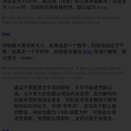
当设置为
时，被压缩（压缩）的主体将被解压；当设置
true
为
时，压缩的主体将被拒绝。默认值为
。
false
true
🌐 When set to
, then deflated (compressed) bodies will be inflated;
true
when
, deflated bodies are rejected. Defaults to
.
false
true
limit
控制最大请求体大小。如果这是一个数字，则该值指定字节
数；如果是一个字符串，则该值传递给
bytes
库进行解析。默
认值为
。
'100kb'
🌐 Controls the maximum request body size. If this is a number, then the
value specifies the number of bytes; if it is a string, the value is passed to
the
bytes
library for parsing. Defaults to
.
'100kb'
建议不要配置非常高的限制，并尽可能使用默认
值。允许更大的负载会增加内存使用，因为解码和
转换所需的资源会更多，同时处理更多数据可能导
致响应时间延长。所谓“非常高”，是指高于默认值
的数值，例如负载为 5 MB 或更大时，可能会出现
这些风险。使用默认限制时，这些问题不会发生。
type