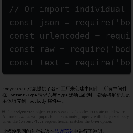
// Or import individual 
const
json
=
require
(
'bo
const
urlencoded
=
requi
const
raw
=
require
(
'bod
const
text
=
require
(
'bo
对象提供了各种工厂来创建中间件。所有中间件
bodyParser
在
请求头与
选项匹配时，都会将解析后的
Content-Type
type
主体填充到
属性中。
req.body
🌐 The
object exposes various factories to create middlewares.
bodyParser
All middlewares will populate the
property with the parsed body
req.body
when the
request header matches the
option.
Content-Type
type
此模块返回的各种错误在
错误部分
中进行了说明。