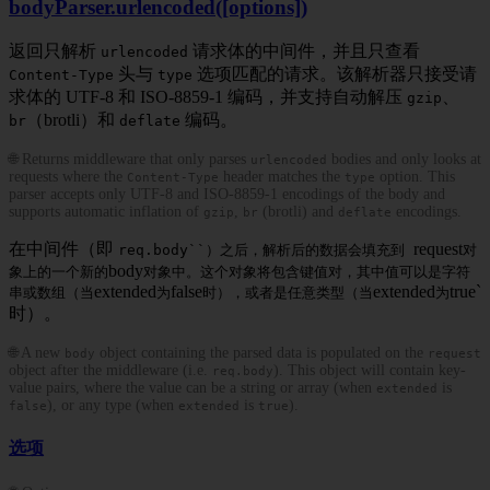
bodyParser.urlencoded([options])
返回只解析
请求体的中间件，并且只查看
urlencoded
头与
选项匹配的请求。该解析器只接受请
Content-Type
type
求体的 UTF-8 和 ISO-8859-1 编码，并支持自动解压
、
gzip
（brotli）和
编码。
br
deflate
🌐 Returns middleware that only parses
bodies and only looks at
urlencoded
requests where the
header matches the
option. This
Content-Type
type
parser accepts only UTF-8 and ISO-8859-1 encodings of the body and
supports automatic inflation of
,
(brotli) and
encodings.
gzip
br
deflate
在中间件（即
request
req.body``）之后，解析后的数据会填充到
对
body
象上的一个新的
对象中。这个对象将包含键值对，其中值可以是字符
extended
false
extended
true`
串或数组（当
为
时），或者是任意类型（当
为
时）。
🌐 A new
object containing the parsed data is populated on the
body
request
object after the middleware (i.e.
). This object will contain key-
req.body
value pairs, where the value can be a string or array (when
is
extended
), or any type (when
is
).
false
extended
true
选项