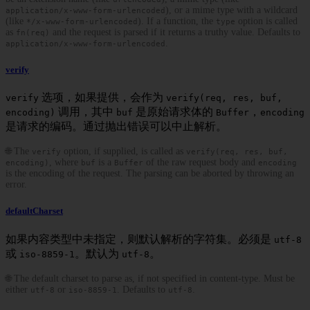
), or a mime type with a wildcard
application/x-www-form-urlencoded
(like
). If a function, the
option is called
*/x-www-form-urlencoded
type
as
and the request is parsed if it returns a truthy value. Defaults to
fn(req)
.
application/x-www-form-urlencoded
verify
选项，如果提供，会作为
verify
verify(req, res, buf,
调用，其中
是原始请求体的
，
encoding)
buf
Buffer
encoding
是请求的编码。通过抛出错误可以中止解析。
🌐 The
option, if supplied, is called as
verify
verify(req, res, buf,
, where
is a
of the raw request body and
encoding)
buf
Buffer
encoding
is the encoding of the request. The parsing can be aborted by throwing an
error.
defaultCharset
如果内容类型中未指定，则默认解析的字符集。必须是
utf-8
或
。默认为
。
iso-8859-1
utf-8
🌐 The default charset to parse as, if not specified in content-type. Must be
either
or
. Defaults to
.
utf-8
iso-8859-1
utf-8