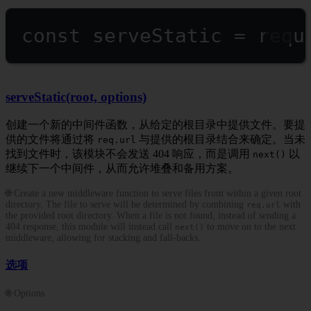
const
serveStatic
=
requ
serveStatic(root, options)
创建一个新的中间件函数，从给定的根目录中提供文件。要提
供的文件将通过将
与提供的根目录结合来确定。当未
req.url
找到文件时，该模块不会发送 404 响应，而是调用
以
next()
继续下一个中间件，从而允许堆叠和备用方案。
🌐 Create a new middleware function to serve files from within a given root
directory. The file to serve will be determined by combining
with
req.url
the provided root directory. When a file is not found, instead of sending a
404 response, this module will instead call
to move on to the next
next()
middleware, allowing for stacking and fall-backs.
选项
🌐 Options