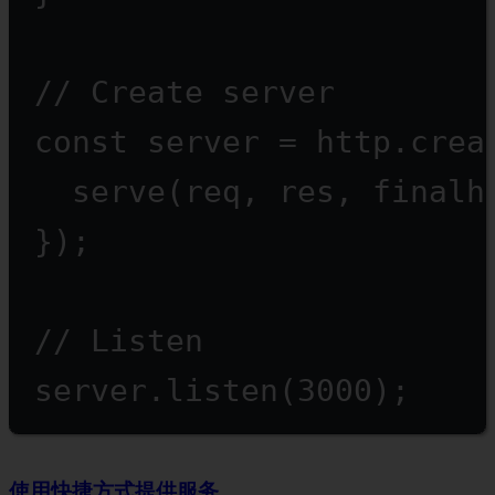
// Create server
const
server
=
 http.
crea
serve
(req, res, 
finalh
});
// Listen
server.
listen
(
3000
);
使用快捷方式提供服务