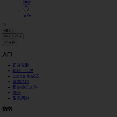
博客
支持
v5.x
v5.x
v4.x
文档
入门
正在安装
你好，世界
Express 生成器
基本路由
提供静态文件
例子
常见问题
指南