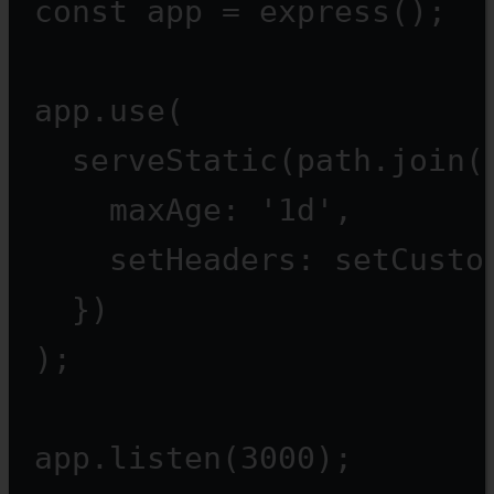
const
app
=
express
();
app.
use
(
serveStatic
(path.
join
(
maxAge: 
'1d'
,
setHeaders: setCusto
})
);
app.
listen
(
3000
);