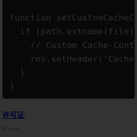
function
setCustomCacheC
if
 (path.
extname
(file)
// Custom Cache-Cont
res.
setHeader
(
'Cache
}
}
许可证
🌐 License