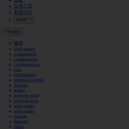
贡献
实用工具
更新日志
中间件
中间件
概览
body-parser
compression
cookie-parser
cookie-session
cors
errorhandler
method-override
morgan
multer
response-time
serve-favicon
serve-index
serve-static
session
timeout
vhost