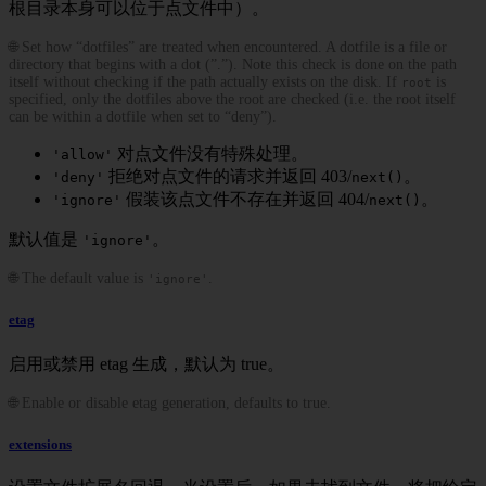
根目录本身可以位于点文件中）。
🌐 Set how “dotfiles” are treated when encountered. A dotfile is a file or
directory that begins with a dot (”.”). Note this check is done on the path
itself without checking if the path actually exists on the disk. If
is
root
specified, only the dotfiles above the root are checked (i.e. the root itself
can be within a dotfile when set to “deny”).
对点文件没有特殊处理。
'allow'
拒绝对点文件的请求并返回 403/
。
'deny'
next()
假装该点文件不存在并返回 404/
。
'ignore'
next()
默认值是
。
'ignore'
🌐 The default value is
.
'ignore'
etag
启用或禁用 etag 生成，默认为 true。
🌐 Enable or disable etag generation, defaults to true.
extensions