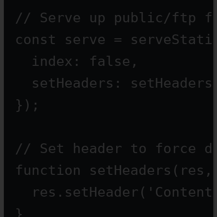
// Serve up public/ftp f
const
serve
=
serveStati
index: 
false
,
setHeaders: setHeaders
});
// Set header to force d
function
setHeaders
(
res
,
res.
setHeader
(
'Content
}