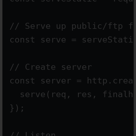
// Serve up public/ftp f
const
serve
=
serveStati
// Create server
const
server
=
 http.
crea
serve
(req, res, 
finalh
});
// Listen