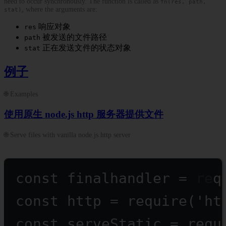
need to occur synchronously. The function is called as
fn(res, path,
, where the arguments are:
stat)
响应对象
res
被发送的文件路径
path
正在发送文件的状态对象
stat
例子
🌐 Examples
使用原生 node.js http 服务器提供文件
🌐 Serve files with vanilla node.js http server
const
finalhandler
=
req
const
http
=
require
(
'ht
const
serveStatic
=
requ