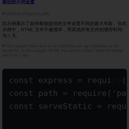
路径的不同设置
🌐 Different settings for paths
此示例展示了如何根据提供的文件设置不同的最大年龄。在此
示例中，HTML 文件不被缓存，而其他所有文件的缓存时间
为 1 天。
🌐 This example shows how to set a different max age depending on the
served file. In this example, HTML files are not cached, while everything
else is for 1 day.
const
express
=
require
(
const
path
=
require
(
'pa
const
serveStatic
=
requ