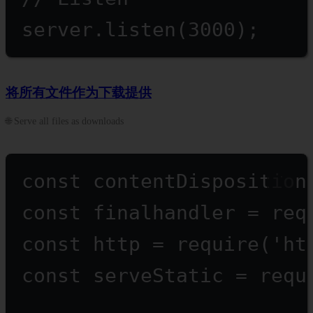
server.
listen
(
3000
);
将所有文件作为下载提供
🌐 Serve all files as downloads
const
contentDisposition
const
finalhandler
=
req
const
http
=
require
(
'ht
const
serveStatic
=
requ