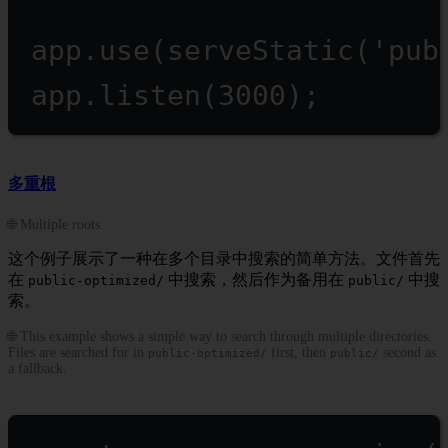
app.
use
(
serveStatic
(
'pub
app.
listen
(
3000
);
多重根
🌐 Multiple roots
这个例子展示了一种在多个目录中搜索的简单方法。文件首先
在
中搜索，然后作为备用在
中搜
public-optimized/
public/
索。
🌐 This example shows a simple way to search through multiple directories.
Files are searched for in
first, then
second as
public-optimized/
public/
a fallback.