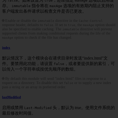
为
。如果设置为
，还应指定
选项以启用缓
false
true
maxAge
存。
指令将在
选项的有效期内阻止支持的
immutable
maxAge
客户端发出条件请求以检查文件是否已更改。
🌐 Enable or disable the
directive in the
immutable
Cache-Control
response header, defaults to
. If set to
, the
option should
false
true
maxAge
also be specified to enable caching. The
directive will prevent
immutable
supported clients from making conditional requests during the life of the
option to check if the file has changed.
maxAge
index
默认情况下，这个模块会在请求目录时发送“index.html”文
件。要禁用此功能，请设置
，或者要提供新的索引，可
false
以传入一个字符串或按优先顺序的数组。
🌐 By default this module will send “index.html” files in response to a
request on a directory. To disable this set
or to supply a new index
false
pass a string or an array in preferred order.
lastModified
启用或禁用
头，默认为 true。使用文件系统的
Last-Modified
最后修改时间值。