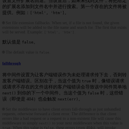
设置文件扩展名回退。当设置后，如果未找到文件，将把给定
的扩展名添加到文件名中并进行搜索。第一个存在的文件将被
提供。例如：
。
['html', 'htm']
🌐 Set file extension fallbacks. When set, if a file is not found, the given
extensions will be added to the file name and search for. The first that exists
will be served. Example:
.
['html', 'htm']
默认值是
。
false
🌐 The default value is
.
false
fallthrough
将中间件设置为让客户端错误作为未处理请求传下去，否则转
发客户端错误。区别在于，当这个值为
时，像错误请求
true
或请求不存在的文件这样的客户端错误会导致该中间件简单地
到你的下一个中间件。当这个值为
时，这些错
next()
false
误（即使是 404）也会触发
。
next(err)
🌐 Set the middleware to have client errors fall-through as just unhandled
requests, otherwise forward a client error. The difference is that client
errors like a bad request or a request to a non-existent file will cause this
middleware to simply
to your next middleware when this value is
next()
. When this value is
, these errors (even 404s), will invoke
true
false