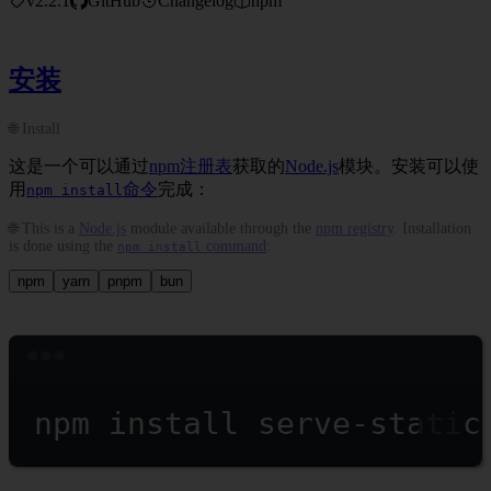
v2.2.1
GitHub
Changelog
npm
安装
🌐 Install
这是一个可以通过
npm注册表
获取的
Node.js
模块。安装可以使
用
命令
完成：
npm install
🌐 This is a
Node.js
module available through the
npm registry
. Installation
is done using the
command
:
npm install
npm
yarn
pnpm
bun
Terminal window
npm
install
serve-static