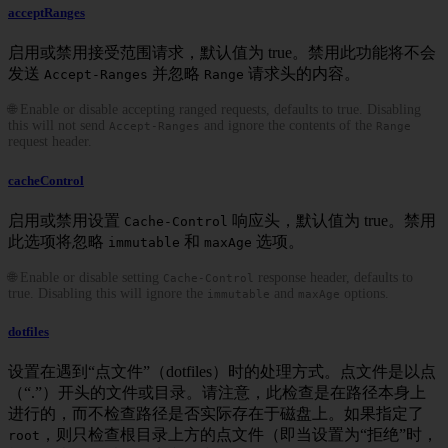
acceptRanges
启用或禁用接受范围请求，默认值为 true。禁用此功能将不会
发送
并忽略
请求头的内容。
Accept-Ranges
Range
🌐 Enable or disable accepting ranged requests, defaults to true. Disabling
this will not send
and ignore the contents of the
Accept-Ranges
Range
request header.
cacheControl
启用或禁用设置
响应头，默认值为 true。禁用
Cache-Control
此选项将忽略
和
选项。
immutable
maxAge
🌐 Enable or disable setting
response header, defaults to
Cache-Control
true. Disabling this will ignore the
and
options.
immutable
maxAge
dotfiles
设置在遇到“点文件”（dotfiles）时的处理方式。点文件是以点
（“.”）开头的文件或目录。请注意，此检查是在路径本身上
进行的，而不检查路径是否实际存在于磁盘上。如果指定了
，则只检查根目录上方的点文件（即当设置为“拒绝”时，
root