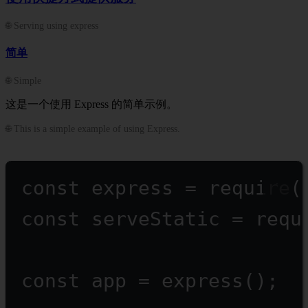
🌐 Serving using express
简单
🌐 Simple
这是一个使用 Express 的简单示例。
🌐 This is a simple example of using Express.
const
express
=
require
(
const
serveStatic
=
requ
const
app
=
express
();