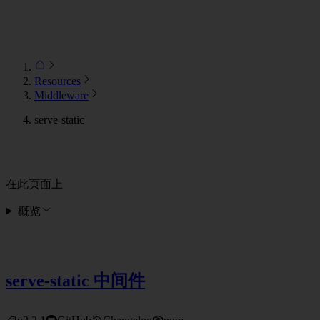
Resources
Middleware
serve-static
在此页面上
概览
serve-static 中间件