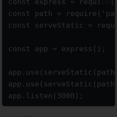
const
express
=
require
(
const
path
=
require
(
'pa
const
serveStatic
=
requ
const
app
=
express
();
app.
use
(
serveStatic
(path
app.
use
(
serveStatic
(path
app.
listen
(
3000
);