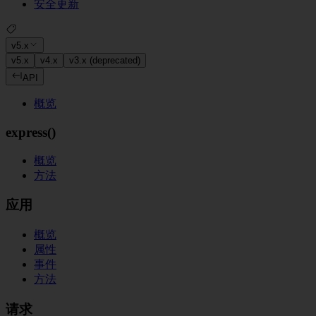
安全更新
v5.x
v5.x
v4.x
v3.x (deprecated)
API
概览
express()
概览
方法
应用
概览
属性
事件
方法
请求